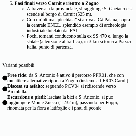
Fasi finali verso Carnit e rientro a Zogno
Attraversata la provinciale, si raggiunge S. Gaetano e si
scende al borgo di Carnit (525 m).
Con un’ultima “picchiata” si arriva a Cà Paiana, sopra
la centrale ENEL, splendido esempio di archeologia
industriale tutelato dal FAI.
Pochi tornanti conducono sulla ex SS 470 e, lungo la
statale (attenzione al traffico), in 3 km si torna a Piazza
Italia, punto di partenza.
Varianti possibili
Free ride:
da S. Antonio è attivo il percorso PFR01, che con
mulattiere alternative riporta a Zogno (insieme a PFR03 Carnit).
Discesa su asfalto:
seguendo PCV04 si ridiscende verso
Brembilla.
Escursione a piedi:
lasciata la bici a S. Antonio, si può
raggiungere Monte Zucco (1 232 m), passando per Foppi,
rinomata per la flora a latifoglie e i prati di peonie.