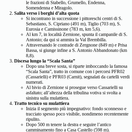
le frazioni di Stabello, Grumello, Endenna,
Somendenna e Miragolo.
Salita verso i borghi d’alta quota
Si incontrano in successione i pittoreschi centri di S.
Sebastiano, S. Cipriano (491 m), Tiglio (703 m), S.
Eurosia e Camissinone (783 m, km 5,6).
Al km 7, in località Zernione, spunta il campanile di S.
Antonio; da qui si ammira la Val Brembilla.
Attraversando le contrade di Zergnone (849 m) e Prisa
Bassa, si giunge infine a S. Antonio Abbandonato (km
8,8).
Discesa lungo la “Scala Santa”
Dopo una breve sosta, si riparte imboccando la famosa
“Scala Santa”, tratto in comune con i percorsi PFR02
(Cassarielli) e PFR03 (Carnit), segnalati da cartelli verdi
numerati.
Al bivio di Zernione si prosegue verso Cassarielli su
asfaltato; all’altezza della tribulina votiva si svolta a
sinistra sulla mulattiera.
Tratto tecnico su mulattiera
Inizia il segmento più impegnativo: fondo sconnesso e
tracciato spesso poco visibile, nondimeno recentemente
ripulito.
Dopo 500 m tenere la destra e seguire l’antico
camminamento fino a Casa Castello (598 m).