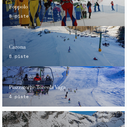
Foppolo
8 piste
Carona
8 piste
Piazzatorre-Torcola Vaga
4 piste