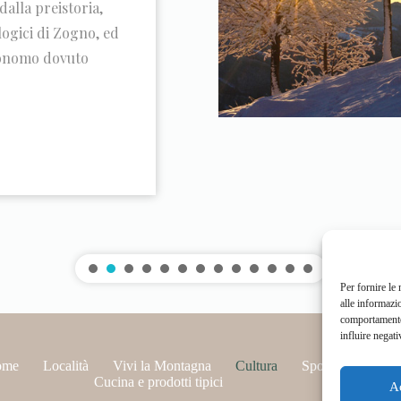
dalla preistoria,
ogici di Zogno, ed
tonomo dovuto
Per fornire le
alle informazi
comportamento 
influire negati
ome
Località
Vivi la Montagna
Cultura
Sport
Cucina e prodotti tipici
A