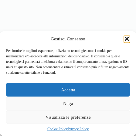
Gestisci Consenso
Per fornire le migliori esperienze, utilizziamo tecnologie come i cookie per
memorizzare e/o accedere alle informazioni del dispositivo. Il consenso a queste
tecnologie ci permetterà di elaborare dati come il comportamento di navigazione o ID
unici su questo sito. Non acconsentire o ritirare il consenso può influire negativamente
su alcune caratteristiche e funzioni.
Accetta
Home
Località
Vivi la Montagna
Cultura
Nega
Sport
Cucina e prodotti tipici
Visualizza le preferenze
Cookie Policy
Privacy Policy
© 2026 - Sviluppato da
ValBrembanaWeb