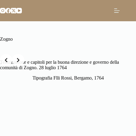
Salta
al
contenuto
Zogno
Slide 2 of 170
Terminazione e capitoli per la buona direzione e governo della
comunità di Zogno. 28 luglio 1764
Tipografia Flli Rossi, Bergamo, 1764