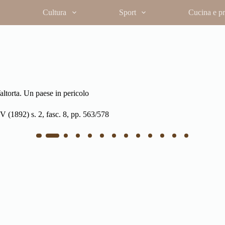
Cultura
Sport
Cucina e pro
Le miniere della Valtor
In “Archivi