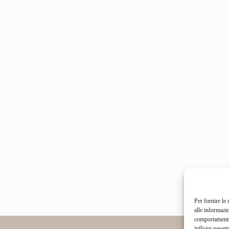
Per fornire le
alle informazi
comportamento 
influire negati