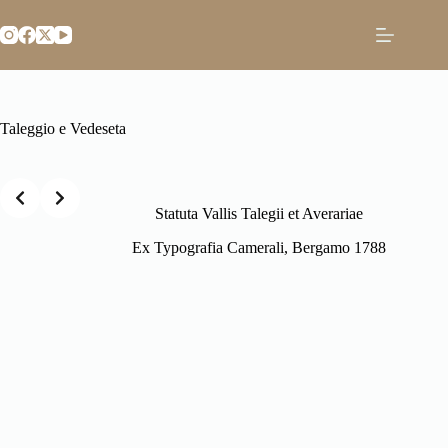
Salta
al
contenuto
Taleggio e Vedeseta
Slide 2 of 86
Statuta Vallis Talegii et Averariae
Ex Typografia Camerali, Bergamo 1788