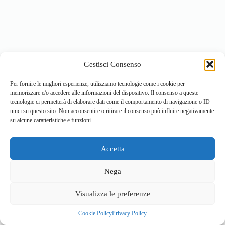
Gestisci Consenso
Per fornire le migliori esperienze, utilizziamo tecnologie come i cookie per
memorizzare e/o accedere alle informazioni del dispositivo. Il consenso a queste
tecnologie ci permetterà di elaborare dati come il comportamento di navigazione o ID
unici su questo sito. Non acconsentire o ritirare il consenso può influire negativamente
su alcune caratteristiche e funzioni.
Accetta
Home
Località
Vivi la Montagna
Cultura
Nega
Sport
Cucina e prodotti tipici
Visualizza le preferenze
Cookie Policy
Privacy Policy
© 2026 - Sviluppato da
ValBrembanaWeb