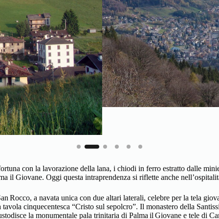
fortuna con la lavorazione della lana, i chiodi in ferro estratto dalle m
a il Giovane. Oggi questa intraprendenza si riflette anche nell’ospitalità
 San Rocco, a navata unica con due altari laterali, celebre per la tela g
a tavola cinquecentesca “Cristo sul sepolcro”. Il monastero della Santis
todisce la monumentale pala trinitaria di Palma il Giovane e tele di C