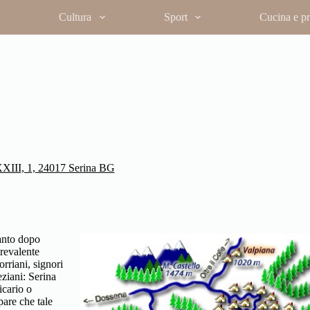
Cultura
Sport
Cucina e pro
XXIII, 1, 24017 Serina BG
tanto dopo
Prevalente
orriani, signori
ziani: Serina
icario o
pare che tale