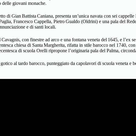
o delle giovani monache.
etto di Gian Battista Caniana, presenta un’unica navata con sei cappelle l
Paglia, Francesco Cappella, Pietro Gualdo (Oldrini) e una pala del Reden
nnunciazione e di santi locali.
al Cavagnis, con finestre ad arco e una fontana veneta del 1645, e l’ex s
sca chiesa di Santa Margherita, rifatta in stile barocco nel 1740, con 
entesca di scuola Orelli ripropone l’originaria pala del Palma, circonda
otico al tardo barocco, punteggiato da capolavori di scuola veneta e be