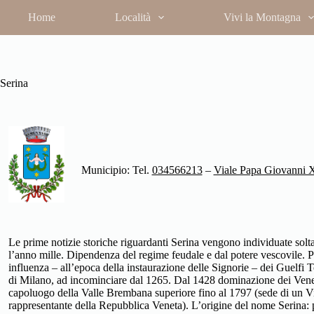
Salta
Home
Località
Vivi la Montagna
al
contenuto
Serina
Municipio: Tel.
034566213
–
Viale Papa Giovanni 
Le prime notizie storiche riguardanti Serina vengono individuate sol
l’anno mille. Dipendenza del regime feudale e dal potere vescovile. 
influenza – all’epoca della instaurazione delle Signorie – dei Guelfi T
di Milano, ad incominciare dal 1265. Dal 1428 dominazione dei Vene
capoluogo della Valle Brembana superiore fino al 1797 (sede di un V
rappresentante della Repubblica Veneta). L’origine del nome Serina: 