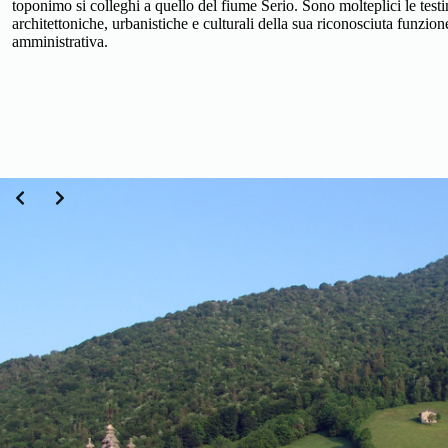
toponimo si colleghi a quello del fiume Serio. Sono molteplici le tes
architettoniche, urbanistiche e culturali della sua riconosciuta funzion
amministrativa.
Slide 2 of 6