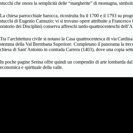
stucchi che onora la semplicità delle “margherite” di montagna, simbol
La chiesa parrocchiale barocca, ricostruita fra il 1700 e il 1793 su prog
stucchi di Eugenio Camuzio; vi si trovano opere attribuite a Francesco 
oratorio dei Disciplini) conserva affreschi tardo‑quattrocenteschi dell’A
Tra l’architettura civile si notano la Casa quattrocentesca di via Cardin
stemma della Val Brembana Superiore. Completano il panorama la trecente
chiesa di Sant’Antonio in contrada Carrera (1403), dove una copia settec
In poche pagine Serina offre quindi un compendio di arte lombarda dal g
economica e spirituale della valle.