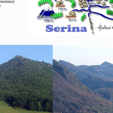
timonianze
e