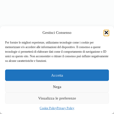
Gestisci Consenso
Per fornire le migliori esperienze, utilizziamo tecnologie come i cookie per
memorizzare e/o accedere alle informazioni del dispositivo. Il consenso a queste
tecnologie ci permetterà di elaborare dati come il comportamento di navigazione o ID
unici su questo sito. Non acconsentire o ritirare il consenso può influire negativamente
su alcune caratteristiche e funzioni.
Accetta
Home
Località
Vivi la Montagna
Cultura
Nega
Sport
Cucina e prodotti tipici
Visualizza le preferenze
Cookie Policy
Privacy Policy
© 2026 - Sviluppato da
ValBrembanaWeb