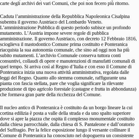
carte degli archivi dei vari Comuni, che poi non fecero più ritorno.
Caduta l’amministrazione della Repubblica Napoleonica Cisalpina
subentra il governo Austriaco del Lombardo Veneto.
L’amministrazione Pubblica di questo periodo subisce un profondo
mutamento. L’Austria impone severe regole di pubblica
amministrazione. Il governo Austriaco, con decreto 12 Febbraio 1816,
scioglieva il mastodontico Comune prima costituito e Ponteranica
riacquista la sua autonomia comunale, che sino ad oggi non ha più
subito mutamenti. L’archivio Comunale conserva tuttora conti
consuntivi, collaudi di opere e manutenzioni di manufatti comunali di
quel tempo. Si arriva così al Regno d’Italia e con esso il Comune di
Ponteranica inizia una nuova attività amministrativa, regolata dalle
leggi del Regno. Quanto allo stemma comunale, raffigurante una
pianta con fascia stellata, pare che voglia significare la rilevante
produzione di tipo agricolo forestale (castagne e frutta in abbondanza)
che formava gran parte della ricchezza del Comune.
Il nucleo antico di Ponteranica è costituito da un borgo lineare la cui
cortina edilizia è posta a valle della strada e da uno spalto superiore
dove si apre la piazza che ospita il complesso monumentale costituito
dalla chiesa parrocchiale, dalla chiesa di S. Pantaleone e dall’oratorio
del Suffragio. Per la felice esposizione lungo il versante collinare il
Comune di Ponteranica ha conosciuto nel dopoguerra un consistente