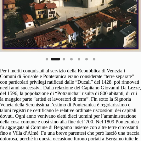
Per i meriti conquistati al servizio della Repubblica di Venezia i
Comuni di Sorisole e Ponteranica erano considerate “terre separate”
con particolari privilegi ratificati dalle “Ducali” del 1428, poi rinnovati
negli anni successivi. Dalla relazione del Capitano Giovanni Da Lezze,
del 1596, la popolazione di “Potranicha” risulta di 800 abitanti, di cui
la maggior parte “artisti et lavoratori di terra”. Fin sotto la Signoria
Veneta della Serenissima l’estimo di Ponteranica è regolarissimo e
taluni registri ne certificano le relative ordinate riscossioni dei capitali
dovuti. Ogni anno venivano eletti dieci uomini per l’amministrazione
della cosa comune e così sino alla fine del ‘700. Nel 1809 Ponteranica
fu aggregata al Comune di Bergamo insieme con altre terre circostanti
fino a Villa d’Almè. Fu una breve parentesi che però lasciò una traccia
dolorosa, perchè in questa occasione furono portati a Bergamo tutte le