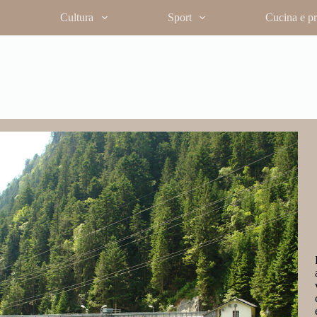
Cultura
Sport
Cucina e pro
 ma la fatica è ricompensata dall’arrivo
mina le valli sottostanti e regala una
ntero percorso trasmette un senso di
amminatore in un crescendo di bellezza