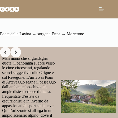
Salta
al
contenuto
Ponte della Lavina → sorgenti Enna → Morterone
Slide 2 of 2
Man mano che si guadagna
quota, il panorama si apre verso
le cime circostanti, regalando
scorci suggestivi sulle Grigne e
sul Resegone. L’arrivo ai Piani
di Artavaggio segna il passaggio
dall’ambiente boschivo alle
ampie distese erbose d’altura,
frequentate d’estate da
escursionisti e in inverno da
appassionati di sport sulla neve.
Qui l’orizzonte si allarga in un
ampio scenario alpino, dove il