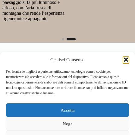
paesaggio si fa più luminoso e
arioso, con l’aria fresca di
montagna che rende l’esperienza
rigenerante e appagante.
Gestisci Consenso
Per fornire le migliori esperienze, utilizziamo tecnologie come i cookie per
memorizzare e/o accedere alle informazioni del dispositivo. Il consenso a queste
tecnologie ci permetterà di elaborare dati come il comportamento di navigazione o ID
unici su questo sito. Non acconsentire o ritirare il consenso può influire negativamente
su alcune caratteristiche e funzioni.
Accetta
Home
Località
Vivi la Montagna
Cultura
Nega
Sport
Cucina e prodotti tipici