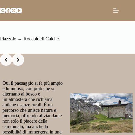
Salta
al
contenuto
Piazzolo → Roccolo di Calche
Slide 2 of 2
Qui il paesaggio si fa più ampio
e luminoso, con prati che si
alternano al bosco e
un’atmosfera che richiama
antiche usanze rurali. È un
percorso che unisce natura e
memoria, offrendo al viandante
non solo il piacere della
camminata, ma anche la
possibilità di immergersi in una