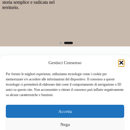
storia semplice e radicata nel
territorio.
Gestisci Consenso
Per fornire le migliori esperienze, utilizziamo tecnologie come i cookie per
memorizzare e/o accedere alle informazioni del dispositivo. Il consenso a queste
tecnologie ci permetterà di elaborare dati come il comportamento di navigazione o ID
unici su questo sito. Non acconsentire o ritirare il consenso può influire negativamente
su alcune caratteristiche e funzioni.
Accetta
Home
Località
Vivi la Montagna
Cultura
Nega
Sport
Cucina e prodotti tipici