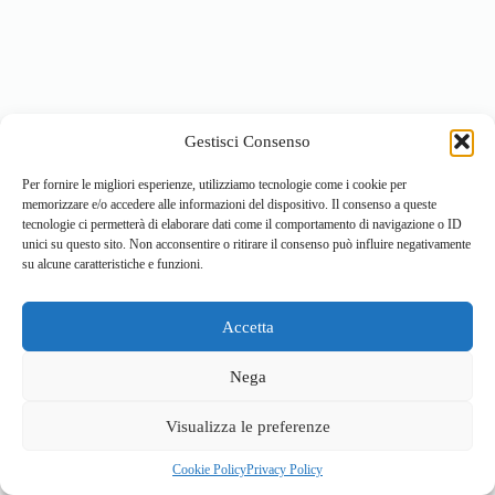
Gestisci Consenso
Per fornire le migliori esperienze, utilizziamo tecnologie come i cookie per
memorizzare e/o accedere alle informazioni del dispositivo. Il consenso a queste
tecnologie ci permetterà di elaborare dati come il comportamento di navigazione o ID
unici su questo sito. Non acconsentire o ritirare il consenso può influire negativamente
su alcune caratteristiche e funzioni.
Accetta
Home
Località
Vivi la Montagna
Cultura
Nega
Sport
Cucina e prodotti tipici
Visualizza le preferenze
Cookie Policy
Privacy Policy
© 2026 - Sviluppato da
ValBrembanaWeb