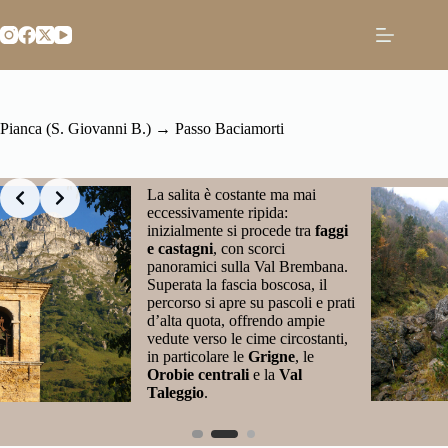
Salta
al
contenuto
Pianca (S. Giovanni B.) → Passo Baciamorti
Slide 2 of 3
La salita è costante ma mai
eccessivamente ripida:
inizialmente si procede tra
faggi
e castagni
, con scorci
panoramici sulla Val Brembana.
Superata la fascia boscosa, il
percorso si apre su pascoli e prati
d’alta quota, offrendo ampie
vedute verso le cime circostanti,
in particolare le
Grigne
, le
Orobie centrali
e la
Val
Taleggio
.