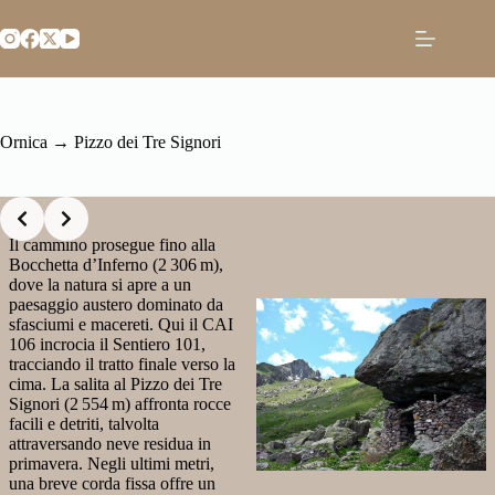
Salta
al
contenuto
Ornica → Pizzo dei Tre Signori
Slide 2 of 5
Il cammino prosegue fino alla
Bocchetta d’Inferno (2 306 m),
dove la natura si apre a un
paesaggio austero dominato da
sfasciumi e macereti. Qui il CAI
106 incrocia il Sentiero 101,
tracciando il tratto finale verso la
cima. La salita al Pizzo dei Tre
Signori (2 554 m) affronta rocce
facili e detriti, talvolta
attraversando neve residua in
primavera. Negli ultimi metri,
una breve corda fissa offre un