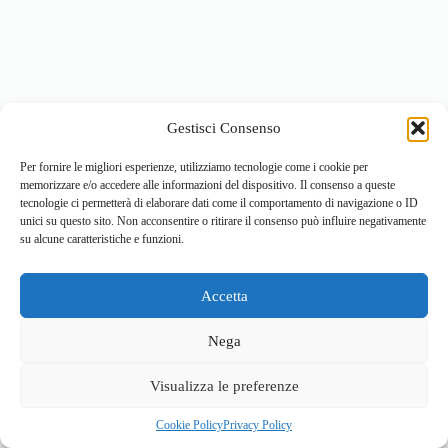
Gestisci Consenso
Per fornire le migliori esperienze, utilizziamo tecnologie come i cookie per
memorizzare e/o accedere alle informazioni del dispositivo. Il consenso a queste
tecnologie ci permetterà di elaborare dati come il comportamento di navigazione o ID
unici su questo sito. Non acconsentire o ritirare il consenso può influire negativamente
su alcune caratteristiche e funzioni.
Accetta
Home
Località
Vivi la Montagna
Cultura
Nega
Sport
Cucina e prodotti tipici
Visualizza le preferenze
Cookie Policy
Privacy Policy
© 2026 - Sviluppato da
ValBrembanaWeb