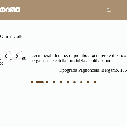
Salta
al
contenuto
Oltre il Colle
Slide 2 of 10
li
Dei minerali di rame, di piombo argentifero e di zinco nelle Alpi
vati
bergamasche e della loro iniziata coltivazione
Tipografia Pagnoncelli, Bergamo, 1859