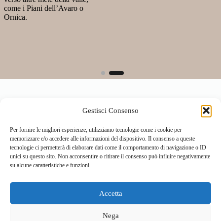
come i Piani dell’Avaro o
Ornica.
Gestisci Consenso
Per fornire le migliori esperienze, utilizziamo tecnologie come i cookie per
memorizzare e/o accedere alle informazioni del dispositivo. Il consenso a queste
tecnologie ci permetterà di elaborare dati come il comportamento di navigazione o ID
unici su questo sito. Non acconsentire o ritirare il consenso può influire negativamente
su alcune caratteristiche e funzioni.
Accetta
Home
Località
Vivi la Montagna
Cultura
Nega
Sport
Cucina e prodotti tipici