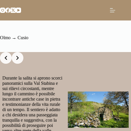
Salta
al
contenuto
Olmo → Cusio
Slide 2 of 2
Durante la salita si aprono scorci
panoramici sulla Val Stabina e
sui rilievi circostanti, mentre
lungo il cammino è possibile
incontrare antiche case in pietra
e testimonianze della vita rurale
di un tempo. Il sentiero è adatto
a chi desidera una passeggiata
tranquilla e suggestiva, con la
possibilità di proseguire poi
verso altre mete della valle,