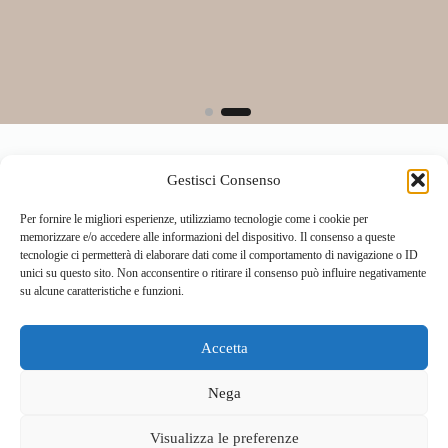
Gestisci Consenso
Per fornire le migliori esperienze, utilizziamo tecnologie come i cookie per
memorizzare e/o accedere alle informazioni del dispositivo. Il consenso a queste
tecnologie ci permetterà di elaborare dati come il comportamento di navigazione o ID
unici su questo sito. Non acconsentire o ritirare il consenso può influire negativamente
su alcune caratteristiche e funzioni.
Accetta
Home
Località
Vivi la Montagna
Cultura
Nega
Sport
Cucina e prodotti tipici
Visualizza le preferenze