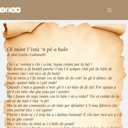
Salta
al
contenuto
Ol mònt l’istà ‘n pè a bale
di don Guilio Gabanelli
Chi i a ‘nvènta e chi i a ènt, basta crèdei per la bèl !
Mè dovrài a fà bordèl perche’ l’òm l’è semper chèl piè de bàle de
‘nventà che i völ töcc de fà balà!
Töt al mònt a l’fà straèt coi sò bàle de fà crèt! Se gh’è dèbecc de
pagà, quàter bàle a i pöl indà!
Quando s’nàs e quando s’mör gh’è i sò bàle de fà töt! Per spusàs a
gh’è chi bèle che ghe piàs per i pötèle!
Ma i famèe de tègn insèm con le bàle i và a rödel! Töt ol crèdet de la
zèt sö du bàle l’istà ‘n pè!
Ma la zèt mè contentàla co de bàle per sfrötàla! L’è öna fàbrica che
rènt perchè töcc i völ ispènt!
Perchè i bràe se i è tròp bù a i deènta boiassù! E chi òter iscè-scè a i è
bù se ghe convè!
Ma i völ töcc la èrità se i è bàle de gratà!