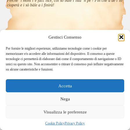
Perchè ‘l mònt l’è fàcc iscè, coi sò bàle l’istà ‘n pè ! Fin che ü dè l’is-
cioperà e i sò bàle a i finirà!
Gestisci Consenso
Per fornire le migliori esperienze, utilizziamo tecnologie come i cookie per
memorizzare e/o accedere alle informazioni del dispositivo. Il consenso a queste
tecnologie ci permetterà di elaborare dati come il comportamento di navigazione o ID
unici su questo sito. Non acconsentire o ritirare il consenso può influire negativamente
su alcune caratteristiche e funzioni.
Accetta
Home
Località
Vivi la Montagna
Cultura
Nega
Sport
Cucina e prodotti tipici
Visualizza le preferenze
Cookie Policy
Privacy Policy
© 2026 - Sviluppato da
ValBrembanaWeb