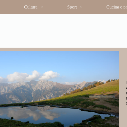
Cultura
Sport
Cucina e pro
ecisa, ma è ripagata da una vista che si
lte vette delle Orobie. L’arrivo in cima
o e terra, con lo sguardo che spazia dalle
n un ambiente che conserva ancora il