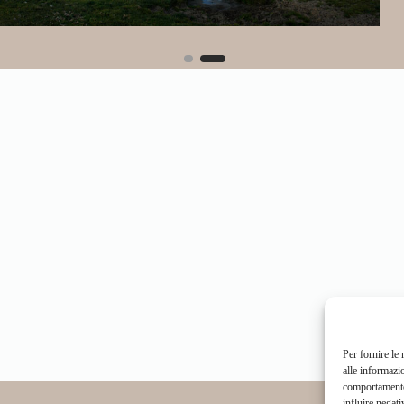
Per fornire le
alle informazi
comportamento 
influire negati