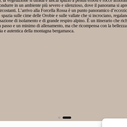
ndii erbosi e rocce affioranti,
so, dove il panorama si apre sui
un punto panoramico d’eccezione: lo
te che si incrociano, regalando
ino. È un itinerario che richiede
 ricompensa con la bellezza