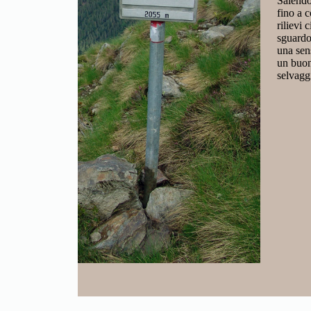
Salendo, la vegetazione si dirada e lascia spazio a pe
fino a condurre in un ambiente più severo e silenzio
rilievi circostanti. L’arrivo alla Forcella Rossa è 
sguardo spazia sulle cime delle Orobie e sulle valla
una sensazione di isolamento e di grande respiro alp
un buon passo e un minimo di allenamento, ma che
selvaggia e autentica della montagna bergamasca.