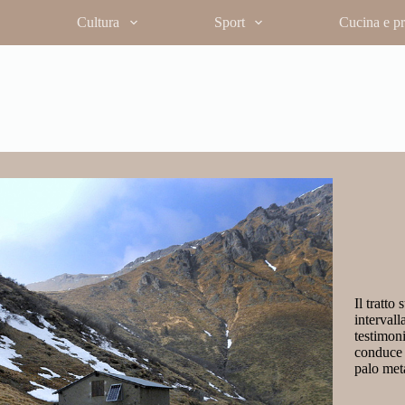
Cultura
Sport
Cucina e pro
osco di faggi, fresco e ombreggiato,
sso rivelano antiche aie carbonili,
o del bosco. Proseguendo, il tracciato
veniente da Costa, segnalato da un
assi.