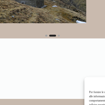
Per fornire le
alle informazi
comportamento 
influire negati