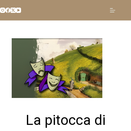
Salta
al
contenuto
La pitocca di