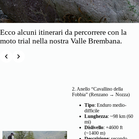
Ecco alcuni itinerari da percorrere con la
moto trial nella nostra Valle Brembana.
Slide 2 of 9
2. Anello “Cavallino della
Fobbia” (Renzano → Nozza)
Tipo
: Enduro medio-
difficile
Lunghezza
: ~98 km (60
mi)
Dislivello
: +4600 ft
(~1400 m)
Descrizione
: secondo