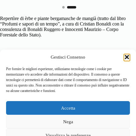
Repertòre di èrbe e piante bergamasche de mangià (tratto dal libro
“Profumi e sapori di un tempo”, a cura di Cristian Bonaldi con la
consulenza di Bonaldi Ruggero e Innocenti Maurizio – Corpo
Forestale dello Stato).
Gestisci Consenso
Per fornire le migliori esperienze, utilizziamo tecnologie come i cookie per
memorizzare e/o accedere alle informazioni del dispositivo. Il consenso a queste
tecnologie ci permetterà di elaborare dati come il comportamento di navigazione o ID
unici su questo sito. Non acconsentire o ritirare il consenso può influire negativamente
su alcune caratteristiche e funzioni.
Accetta
Home
Località
Vivi la Montagna
Cultura
Nega
Sport
Cucina e prodotti tipici
Visualizza le preferenze