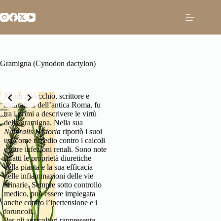
Salta
al
contenuto
Gramigna (Cynodon dactylon)
Slide 2 of 2
Plinio il Vecchio, scrittore e
naturalista dell’antica Roma, fu
tra i primi a descrivere le virtù
della gramigna. Nella sua
Naturalis Historia
riportò i suoi
usi come rimedio contro i calcoli
e altre infezioni renali. Sono note
infatti le proprietà diuretiche
della pianta e la sua efficacia
nelle infiammazioni delle vie
urinarie. Sempre sotto controllo
medico, può essere impiegata
anche contro l’ipertensione e i
foruncoli.
Per gli agricoltori rappresenta