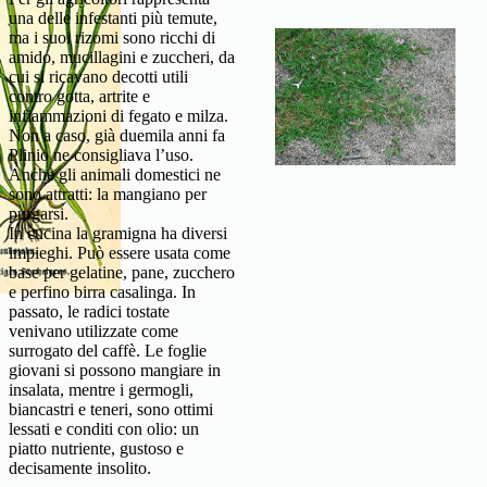
una delle infestanti più temute,
ma i suoi rizomi sono ricchi di
amido, mucillagini e zuccheri, da
cui si ricavano decotti utili
contro gotta, artrite e
infiammazioni di fegato e milza.
Non a caso, già duemila anni fa
Plinio ne consigliava l’uso.
Anche gli animali domestici ne
sono attratti: la mangiano per
purgarsi.
In cucina la gramigna ha diversi
impieghi. Può essere usata come
base per gelatine, pane, zucchero
e perfino birra casalinga. In
passato, le radici tostate
venivano utilizzate come
surrogato del caffè. Le foglie
giovani si possono mangiare in
insalata, mentre i germogli,
biancastri e teneri, sono ottimi
lessati e conditi con olio: un
piatto nutriente, gustoso e
decisamente insolito.