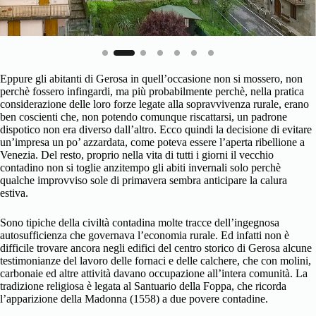
Eppure gli abitanti di Gerosa in quell’occasione non si mossero, non
perchè fossero infingardi, ma più probabilmente perchè, nella pratica
considerazione delle loro forze legate alla sopravvivenza rurale, erano
ben coscienti che, non potendo comunque riscattarsi, un padrone
dispotico non era diverso dall’altro. Ecco quindi la decisione di evitare
un’impresa un po’ azzardata, come poteva essere l’aperta ribellione a
Venezia. Del resto, proprio nella vita di tutti i giorni il vecchio
contadino non si toglie anzitempo gli abiti invernali solo perchè
qualche improvviso sole di primavera sembra anticipare la calura
estiva.
Sono tipiche della civiltà contadina molte tracce dell’ingegnosa
autosufficienza che governava l’economia rurale. Ed infatti non è
difficile trovare ancora negli edifici del centro storico di Gerosa alcune
testimonianze del lavoro delle fornaci e delle calchere, che con molini,
carbonaie ed altre attività davano occupazione all’intera comunità. La
tradizione religiosa è legata al Santuario della Foppa, che ricorda
l’apparizione della Madonna (1558) a due povere contadine.