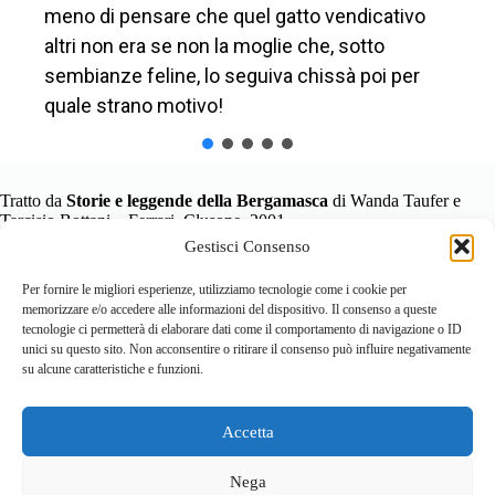
meno di pensare che quel gatto vendicativo
altri non era se non la moglie che, sotto
sembianze feline, lo seguiva chissà poi per
quale strano motivo!
Tratto da
Storie e leggende della Bergamasca
di Wanda Taufer e
Tarcisio Bottani – Ferrari, Clusone, 2001
Gestisci Consenso
Per fornire le migliori esperienze, utilizziamo tecnologie come i cookie per
memorizzare e/o accedere alle informazioni del dispositivo. Il consenso a queste
tecnologie ci permetterà di elaborare dati come il comportamento di navigazione o ID
unici su questo sito. Non acconsentire o ritirare il consenso può influire negativamente
su alcune caratteristiche e funzioni.
Accetta
Home
Località
Vivi la Montagna
Cultura
Nega
Sport
Cucina e prodotti tipici