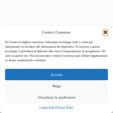
Gestisci Consenso
Per fornire le migliori esperienze, utilizziamo tecnologie come i cookie per
memorizzare e/o accedere alle informazioni del dispositivo. Il consenso a queste
tecnologie ci permetterà di elaborare dati come il comportamento di navigazione o ID
unici su questo sito. Non acconsentire o ritirare il consenso può influire negativamente
su alcune caratteristiche e funzioni.
Accetta
Home
Località
Vivi la Montagna
Cultura
Nega
Sport
Cucina e prodotti tipici
Visualizza le preferenze
Cookie Policy
Privacy Policy
© 2026 - Sviluppato da
ValBrembanaWeb