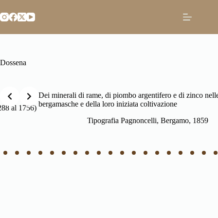
Salta
al
contenuto
Dossena
Slide 2 of 27
Dei minerali di rame, di piombo argentifero e di zinco nelle Alpi
bergamasche e della loro iniziata coltivazione
56)
Tipografia Pagnoncelli, Bergamo, 1859