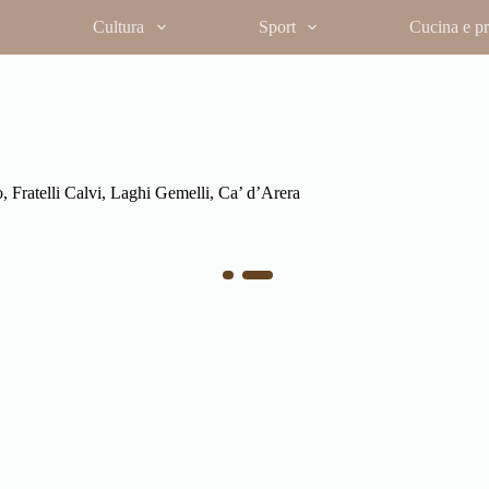
Cultura
Sport
Cucina e pro
I Rovelli di Cusio e gli artisti del legno
In “Quaderni Brembani” 2, 2003,