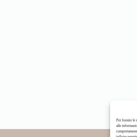
Per fornire le
alle informazi
comportamento 
influire negati