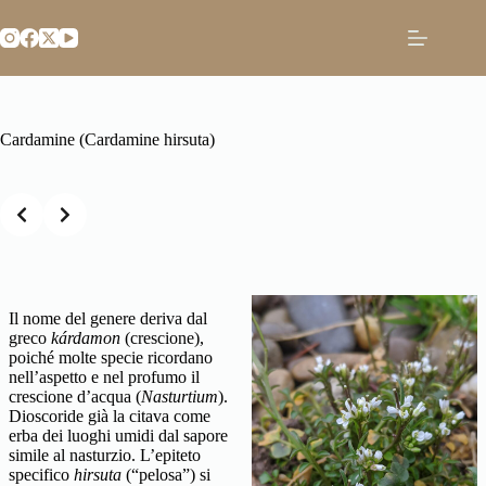
Salta
al
contenuto
Cardamine (Cardamine hirsuta)
Slide 2 of 3
Il nome del genere deriva dal
greco
kárdamon
(crescione),
poiché molte specie ricordano
nell’aspetto e nel profumo il
crescione d’acqua (
Nasturtium
).
Dioscoride già la citava come
erba dei luoghi umidi dal sapore
simile al nasturzio. L’epiteto
specifico
hirsuta
(“pelosa”) si