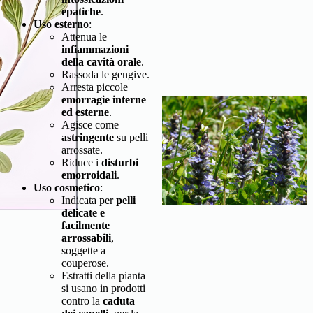
epatiche
.
Uso esterno
:
Attenua le
infiammazioni
della cavità orale
.
Rassoda le gengive.
Arresta piccole
emorragie interne
ed esterne
.
Agisce come
astringente
su pelli
arrossate.
Riduce i
disturbi
emorroidali
.
Uso cosmetico
:
Indicata per
pelli
delicate e
facilmente
arrossabili
,
soggette a
couperose.
Estratti della pianta
si usano in prodotti
contro la
caduta