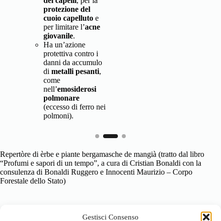
dei capelli
, per la
protezione del
cuoio capelluto
e
per limitare l’
acne
giovanile
.
Ha un’azione
protettiva contro i
danni da accumulo
di
metalli pesanti
,
come
nell’
emosiderosi
polmonare
(eccesso di ferro nei
polmoni).
Repertòre di èrbe e piante bergamasche de mangià (tratto dal libro
“Profumi e sapori di un tempo”, a cura di Cristian Bonaldi con la
consulenza di Bonaldi Ruggero e Innocenti Maurizio – Corpo
Forestale dello Stato)
Gestisci Consenso