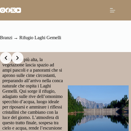
Salta
al
contenuto
Branzi → Rifugio Laghi Gemelli
Slide 2 of 2
Nella parte più alta, la
vegetazione lascia spazio ad
ampi pascoli e a panorami che si
aprono sulle cime circostanti,
preparando all’arrivo nella conca
naturale che ospita i Laghi
Gemelli. Qui sorge il rifugio,
adagiato sulle rive dell’omonimo
specchio d’acqua, luogo ideale
per riposarsi e ammirare i riflessi
cristallini che cambiano con la
luce del giorno. L’atmosfera di
questo tratto finale, sospesa tra
cielo e acqua, rende l’escursione