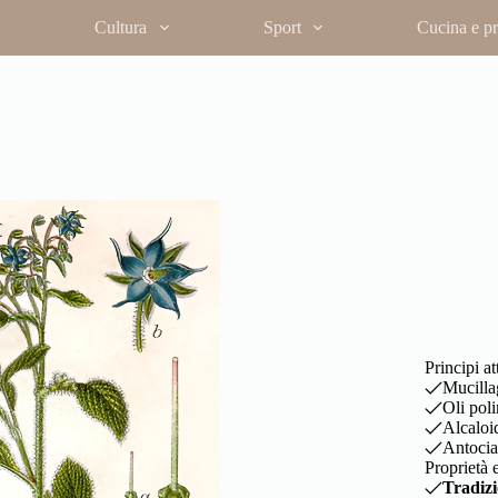
Cultura
Sport
Cucina e pro
inina, durrina)
osse secca, antifebbrile.