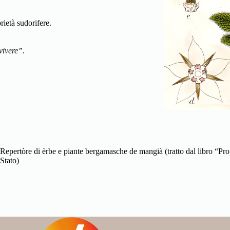
Olio di borragine:
Ricco di acido γ-linolenico, usato in derm
infiammazioni cutanee).
Attenzione:
L’uso abbondante di foglie e fiori crudi è sconsigl
pirrolizidinici potenzialmente epatotossici e cancerogeni.
Repertòre di èrbe e piante bergamasche de mangià (tratto dal libro “Pr
Stato)