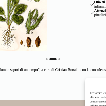
atologia e cosmetica (eczemi,
iato per la presenza di alcaloidi
ofumi e sapori di un tempo”, a cura di Cristian Bonaldi con la consule
Per fornire le
alle informazi
comportamento 
influire negati