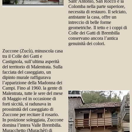
Sant’Antonio, San Rocco e la
Colomba nella parte superiore,
necessita di restauro. Il selciato,
antistante la casa, offre un
intreccio di belle forme
geometriche. Il tetto e i coppi di
Colle dei Gatti di Brembilla
conservano ancora l’antica
genuinità dei colori.
Zuccone (Zucù), minuscola casa
tra il Colle dei Gatti e
Castignola, sull’ultima asperità
del territorio di Malentrata. Sulla
facciata del caseggiato, un
dipinto murale raffigurava
l’apparizione della Madonna dei
Campi. Fino al 1960. la gente di
Malentrata, tutte le sere del mese
di Maggio ed in occasione di
forti siccità, si radunava in
prossimità del caseggiato di
Zuccone per recitare il rosario.
In posizione soleggiata, Zuccone
domina l’intera Valle Brembilla.
Muracchetto (Murachèt) di