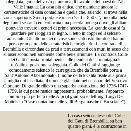
soleggiata, gode del vasto panorama di Laxolo e dei paesi dell’alta
Valle Imagna. La casa più antica, che mantiene ancora le
caratteristiche di casa contadina è quella che, salendo, si trova nella
zona superiore. Su un portale è inciso ‘G 1. 1850 C’, fino alla metà
degli anni sessanta era collocata una piccola bottega dove gli abitanti
potevano trovare i generi di prima necessità. La grande casa si fa
guardare per i loggiati in legno, il tetto in coppi ed il selciato
antistante. Gli altri nuclei di case sono stati ristrutturati ed hanno
perso gran parte delle caratteristiche originarie. La contrada di
Brembilla è circondata da prati a terrazzamenti con muri in sasso che
si inseriscono nell’ambiente come belle rifiniture. La contrada Colle
dei Gatti è posta frontalmente sulle pendici della montagna in
un’ottima posizione soleggiata. Colle dei Gatti si raggiunge
comodamente salendo la carreggiata che da Brembilla porta a
Sant’Antonio Abbandonato. Il nome della località risale alla prima
famiglia qui insediata; il nome è già citato nei censuari del Vescovo
Cipriano. Di grande rilievo una superba costruzione del 1736-1747-
1759, la cui parte rustica rappresenta, probabilmente, l’apparato
murario più perfetto delle Alpi (il giudizio è dell’ing. Luigi De
Matteis in “Case contadine nelle valli Bergamasche e Bresciane”).
La casa settecentesca del Colle
dei Gatti di Brembilla, su ben
quattro piani, è la costruzione in