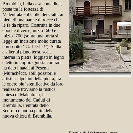
Brembilla, bella casa contadina,
posta tra la fortezza di
Malentrata e il Colle dei Gatti, ai
piedi di una parete di rocce che
le fa da riparo. Costruita in due
epoche diverse, inizio ‘600 e
inizio ‘700 (sopra una porta si
legge un’incisione molto curata
con scritto ‘ G. 1731 P.’). Stalla
a sìlter al piano terra, scala
interna in pietra, loggiati in legno
e tetto in coppi. Questa contrada
ha dato i natali ai Pesenti
(Murachècc), abili posatori e
artisti scalpellini della pietra, tra
le opere piu’ significative da loro
realizzate troviamo la rustica
chiesa di Malentrata, il
monumento dei Caduti di
Brembilla, l’entrata dello
Scurolo e buona parte della
nuova chiesa di Brembilla.