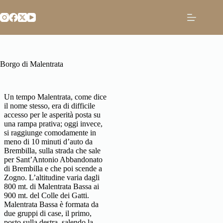
Salta
al
contenuto
Borgo di Malentrata
Un tempo Malentrata, come dice
il nome stesso, era di difficile
accesso per le asperità posta su
una rampa prativa; oggi invece,
si raggiunge comodamente in
meno di 10 minuti d’auto da
Brembilla, sulla strada che sale
per Sant’Antonio Abbandonato
di Brembilla e che poi scende a
Zogno. L’altitudine varia dagli
800 mt. di Malentrata Bassa ai
900 mt. del Colle dei Gatti.
Malentrata Bassa è formata da
due gruppi di case, il primo,
posto sulla destra, salendo la