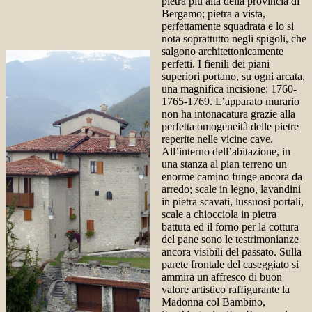
pietra più alta della provincia di
Bergamo; pietra a vista,
perfettamente squadrata e lo si
nota soprattutto negli spigoli, che
salgono architettonicamente
perfetti. I fienili dei piani
superiori portano, su ogni arcata,
una magnifica incisione: 1760-
1765-1769. L’apparato murario
non ha intonacatura grazie alla
perfetta omogeneità delle pietre
reperite nelle vicine cave.
All’interno dell’abitazione, in
una stanza al pian terreno un
enorme camino funge ancora da
arredo; scale in legno, lavandini
in pietra scavati, lussuosi portali,
scale a chiocciola in pietra
battuta ed il forno per la cottura
del pane sono le testrimonianze
ancora visibili del passato. Sulla
parete frontale del caseggiato si
ammira un affresco di buon
valore artistico raffigurante la
Madonna col Bambino,