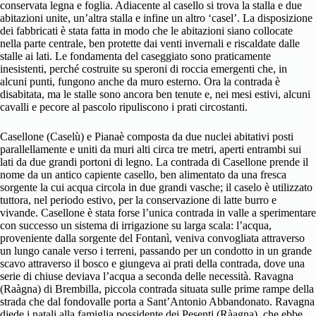
conservata legna e foglia. Adiacente al casello si trova la stalla e due
abitazioni unite, un’altra stalla e infine un altro ‘casel’. La disposizione
dei fabbricati è stata fatta in modo che le abitazioni siano collocate
nella parte centrale, ben protette dai venti invernali e riscaldate dalle
stalle ai lati. Le fondamenta del caseggiato sono praticamente
inesistenti, perché costruite su speroni di roccia emergenti che, in
alcuni punti, fungono anche da muro esterno. Ora la contrada è
disabitata, ma le stalle sono ancora ben tenute e, nei mesi estivi, alcuni
cavalli e pecore al pascolo ripuliscono i prati circostanti.
Casellone (Caselù) e Pianaè composta da due nuclei abitativi posti
parallellamente e uniti da muri alti circa tre metri, aperti entrambi sui
lati da due grandi portoni di legno. La contrada di Casellone prende il
nome da un antico capiente casello, ben alimentato da una fresca
sorgente la cui acqua circola in due grandi vasche; il caselo è utilizzato
tuttora, nel periodo estivo, per la conservazione di latte burro e
vivande. Casellone è stata forse l’unica contrada in valle a sperimentare
con successo un sistema di irrigazione su larga scala: l’acqua,
proveniente dalla sorgente del Fontanì, veniva convogliata attraverso
un lungo canale verso i terreni, passando per un condotto in un grande
scavo attraverso il bosco e giungeva ai prati della contrada, dove una
serie di chiuse deviava l’acqua a seconda delle necessità. Ravagna
(Raàgna) di Brembilla, piccola contrada situata sulle prime rampe della
strada che dal fondovalle porta a Sant’Antonio Abbandonato. Ravagna
diede i natali alla famiglia possidente dei Pesenti (Ràagna), che ebbe