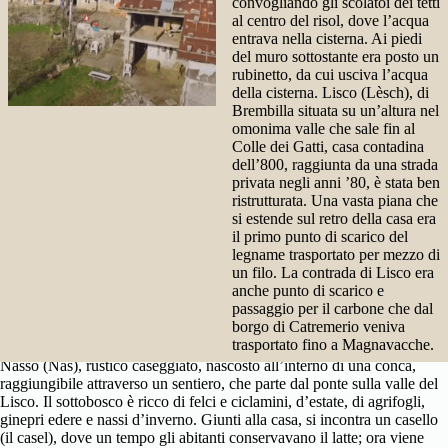
convogliando gli scolatoi dei tetti
al centro del risol, dove l’acqua
entrava nella cisterna. Ai piedi
del muro sottostante era posto un
rubinetto, da cui usciva l’acqua
della cisterna. Lisco (Lèsch), di
Brembilla situata su un’altura nel
omonima valle che sale fin al
Colle dei Gatti, casa contadina
dell’800, raggiunta da una strada
privata negli anni ’80, è stata ben
ristrutturata. Una vasta piana che
si estende sul retro della casa era
il primo punto di scarico del
legname trasportato per mezzo di
un filo. La contrada di Lisco era
anche punto di scarico e
passaggio per il carbone che dal
borgo di Catremerio veniva
trasportato fino a Magnavacche.
Nasso (Nàs), rustico caseggiato, nascosto all’interno di una conca,
raggiungibile attraverso un sentiero, che parte dal ponte sulla valle del
Lisco. Il sottobosco è ricco di felci e ciclamini, d’estate, di agrifogli,
ginepri edere e nassi d’inverno. Giunti alla casa, si incontra un casello
(il casel), dove un tempo gli abitanti conservavano il latte; ora viene