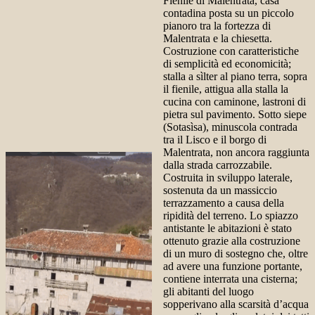
Fienile di Malentrata, casa
contadina posta su un piccolo
pianoro tra la fortezza di
Malentrata e la chiesetta.
Costruzione con caratteristiche
di semplicità ed economicità;
stalla a sìlter al piano terra, sopra
il fienile, attigua alla stalla la
cucina con caminone, lastroni di
pietra sul pavimento. Sotto siepe
(Sotasìsa), minuscola contrada
tra il Lisco e il borgo di
Malentrata, non ancora raggiunta
dalla strada carrozzabile.
Costruita in sviluppo laterale,
sostenuta da un massiccio
terrazzamento a causa della
ripidità del terreno. Lo spiazzo
antistante le abitazioni è stato
ottenuto grazie alla costruzione
di un muro di sostegno che, oltre
ad avere una funzione portante,
contiene interrata una cisterna;
gli abitanti del luogo
sopperivano alla scarsità d’acqua