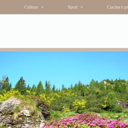
Cultura
Sport
Cucina e pro
enta più aspro e selvaggio, con la
lpini. L’arrivo ai Tre Pizzi regala una
 stagliano nitide contro il cielo e lo
tte delle Orobie. È un percorso che
estosità della montagna, regalando
rca un itinerario capace di combinare