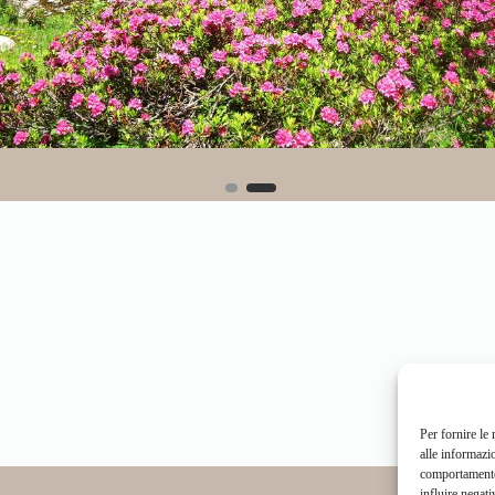
Per fornire le
alle informazi
comportamento 
influire negati