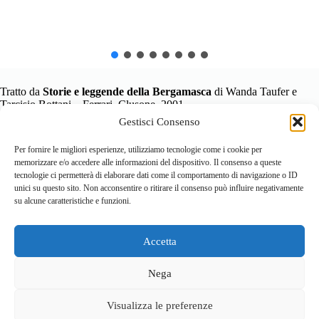
Tratto da
Storie e leggende della Bergamasca
di Wanda Taufer e
Tarcisio Bottani – Ferrari, Clusone, 2001
Gestisci Consenso
Per fornire le migliori esperienze, utilizziamo tecnologie come i cookie per
memorizzare e/o accedere alle informazioni del dispositivo. Il consenso a queste
tecnologie ci permetterà di elaborare dati come il comportamento di navigazione o ID
unici su questo sito. Non acconsentire o ritirare il consenso può influire negativamente
su alcune caratteristiche e funzioni.
Accetta
Home
Località
Vivi la Montagna
Cultura
Nega
Sport
Cucina e prodotti tipici
Visualizza le preferenze