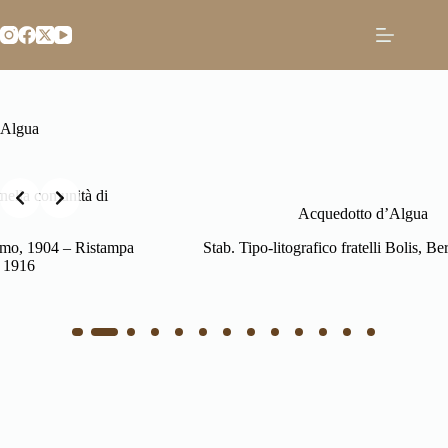
Salta
al
contenuto
Algua
Slide 2 of 13
à di
Acquedotto d’Algua
Ristampa
Stab. Tipo-litografico fratelli Bolis, Bergamo, 1910