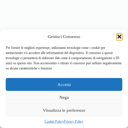
Gestisci Consenso
Per fornire le migliori esperienze, utilizziamo tecnologie come i cookie per
memorizzare e/o accedere alle informazioni del dispositivo. Il consenso a queste
tecnologie ci permetterà di elaborare dati come il comportamento di navigazione o ID
unici su questo sito. Non acconsentire o ritirare il consenso può influire negativamente
su alcune caratteristiche e funzioni.
Accetta
Home
Località
Vivi la Montagna
Cultura
Nega
Sport
Cucina e prodotti tipici
Visualizza le preferenze
Cookie Policy
Privacy Policy
© 2026 - Sviluppato da
ValBrembanaWeb